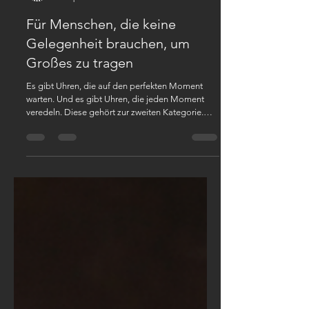
Constantin Weisz-Service Team
25. Apr.
2 Min. Lesezeit
Für Menschen, die keine
Gelegenheit brauchen, um
Großes zu tragen
Es gibt Uhren, die auf den perfekten Moment
warten. Und es gibt Uhren, die jeden Moment
veredeln. Diese gehört zur zweiten Kategorie.
Denn schon der erste Blick macht klar: Das ist
kein Accessoire. Das ist ein Statement. Die
markante, achteckige Lünette – kraftvoll
verschraubt und kompromisslos gestaltet – zitiert
die großen Ikonen der Uhrmacherkunst und hebt
sie auf ein neues, modernes Niveau. Der
gebürstete Edelstahl im tiefen Gunmetal-Ton
fängt das Licht nicht einfach ein