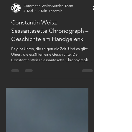
Constantin Weisz-Service Team
4. Mai
2 Min. Lesezeit
Constantin Weisz
Sessantasette Chronograph –
Geschichte am Handgelenk
Es gibt Uhren, die zeigen die Zeit. Und es gibt
Uhren, die erzählen eine Geschichte. Der
Constantin Weisz Sessantasette Chronograph
gehört eindeutig zur zweiten Kategorie. Inspiriert
von den legendären Sportuhren der 1960er
Jahre, fängt dieser markante Zeitmesser den
Geist einer Ära ein, in der Motorsport, Präzision
und Stil untrennbar miteinander verbunden
waren. Schon der erste Blick macht klar: Diese Uhr
ist kein gewöhnlicher Chronograph. Sie erinnert
an die goldene Zeit k