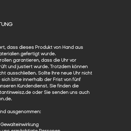
Präzision und handwerkliches Können
erfordert. Alle Räderwerke mussten
um das zentrale Tourbillon herum
konstruiert werden, eine
TUNG
uhrmacherische Meisterleistung, die
nur wenige Manufakturen der Welt
beherrschen. Durch das
ert, dass dieses Produkt von Hand aus
vollskelettierte Werk sind sämtliche
terialien gefertigt wurde.
Hebel, Wellen und Zahnräder sichtbar
ollen garantieren, dass die Uhr vor
– eine faszinierende Inszenierung
üft und justiert wurde. Trotzdem können
mechanischer Perfektion.
icht ausschließen. Sollte Ihre neue Uhr nicht
 sich bitte innerhalb der Frist von fünf
Doch diese Uhr beeindruckt nicht nur
nseren Kundendienst. Sie finden die
durch ihr außergewöhnliches
antinweisz.de oder Sie senden uns auch
Uhrwerk. Mit einer Gangreserve von
on.de.
120 Stunden übertrifft sie selbst viele
Haute-Horlogerie-Marken, die für
sind ausgenommen:
solche Spitzenleistungen ein
Vielfaches verlangen. Als
Gewalteinwirkung
besonderes Highlight dreht sich auf
von uns ermächtigte Personen