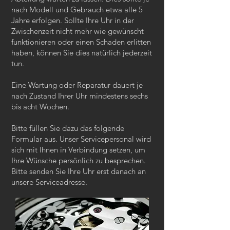
nach Modell und Gebrauch etwa alle 5
Jahre erfolgen. Sollte Ihre Uhr in der
Zwischenzeit nicht mehr wie gewünscht
funktionieren oder einen Schaden erlitten
haben, können Sie dies natürlich jederzeit
tun.
Eine Wartung oder Reparatur dauert je
nach Zustand Ihrer Uhr mindestens sechs
bis acht Wochen.
Bitte füllen Sie dazu das folgende
Formular aus. Unser Servicepersonal wird
sich mit Ihnen in Verbindung setzen, um
Ihre Wünsche persönlich zu besprechen.
Bitte senden Sie Ihre Uhr erst danach an
unsere Serviceadresse.