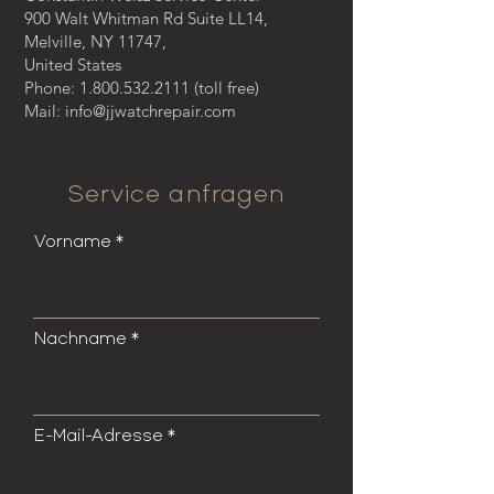
900 Walt Whitman Rd Suite LL14,
Melville, NY 11747,
United States
Phone:
1.800.532.2111
(toll free)
Mail:
info@jjwatchrepair.com
Service anfragen
Vorname
Nachname
E-Mail-Adresse