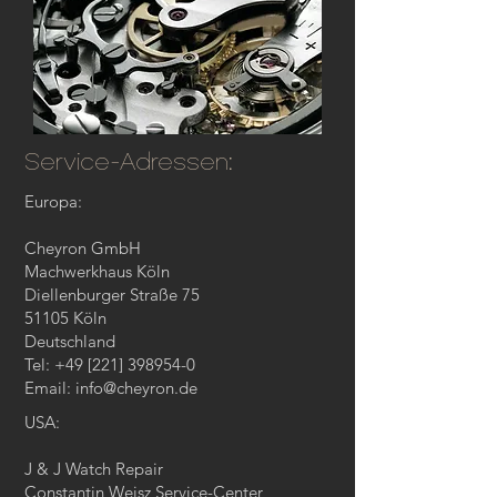
Service-Adressen:
Europa:
Cheyron GmbH
Machwerkhaus Köln
Diellenburger Straße 75
51105 Köln
Deutschland
Tel: +49 [221]
398954-0
Email:
info@cheyron.de
USA:
J & J Watch Repair
Constantin Weisz Service-Center